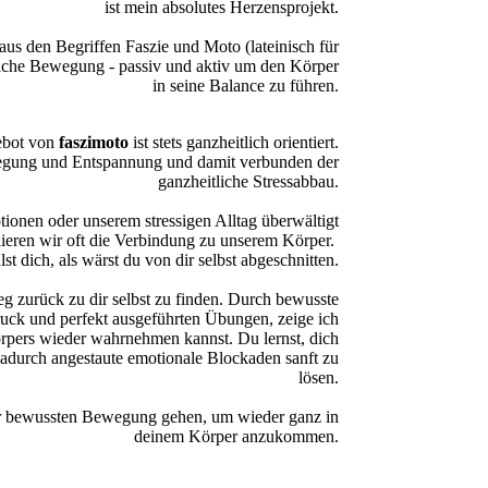
ist mein absolutes Herzensprojekt.
aus den Begriffen Faszie und Moto (lateinisch für
liche Bewegung - passiv und aktiv um den Körper
in seine Balance zu führen.
ebot von
faszimoto
ist stets ganzheitlich orientiert.
egung und Entspannung und damit verbunden der
ganzheitliche Stressabbau.
onen oder unserem stressigen Alltag überwältigt
lieren wir oft die Verbindung zu unserem Körper.
st dich, als wärst du von dir selbst abgeschnitten.
Weg zurück zu dir selbst zu finden. Durch bewusste
uck und perfekt ausgeführten Übungen, zeige ich
örpers wieder wahrnehmen kannst. Du lernst, dich
dadurch angestaute emotionale Blockaden sanft zu
lösen.
 bewussten Bewegung gehen, um wieder ganz in
deinem Körper anzukommen.